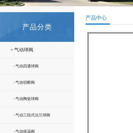
产品中心
产品分类
+ 气动球阀
- 气动四通球阀
- 气动切断阀
- 气动陶瓷球阀
- 气动三段式法兰球阀
- 气动保温阀