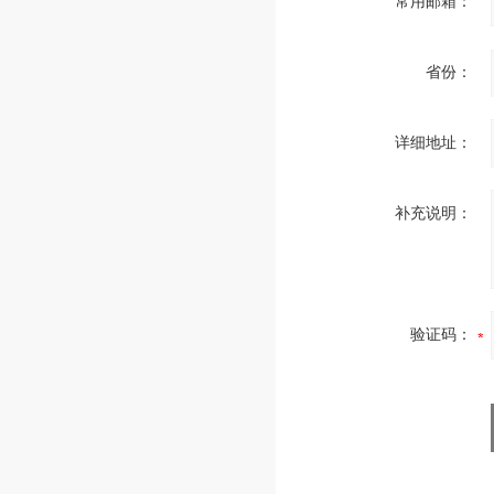
常用邮箱：
省份：
详细地址：
补充说明：
验证码：