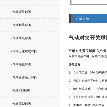
- 气动螺纹球阀
产品介绍
- 气动焊接球阀
气动对夹开关球
- 气动快装球阀
气动对夹开关球阀 失气
- 气动三通螺纹球阀
对夹式薄型球阀，对夹式结构
- 气动法兰球阀
开启过程
1、在关闭位置，球体受阀杆
- 气动三通法兰球阀
2、当逆时针转动手轮时，阀
3、阀杆继续提升，并与阀杆
- 气动V型球阀
4、直至到全开位置，阀杆提
- 气动薄型球阀
1、关闭时，顺时针旋转手轮