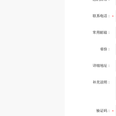
联系电话：
常用邮箱：
省份：
详细地址：
补充说明：
验证码：