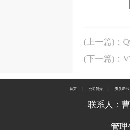
(上一篇)
：
(下一篇)
：
V
首页
|
公司简介
|
资质证书
联系人：曹丽 
管理