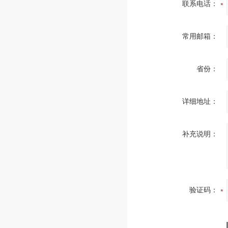
联系电话：
常用邮箱：
省份：
详细地址：
补充说明：
验证码：