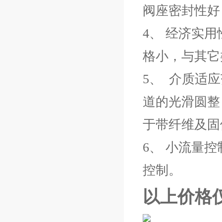
阀座密封性好
4、 经济实
格小，与其它
5、  介质
道的光滑圆整
于带纤维及固
6、 小流量控
控制。
以上价格