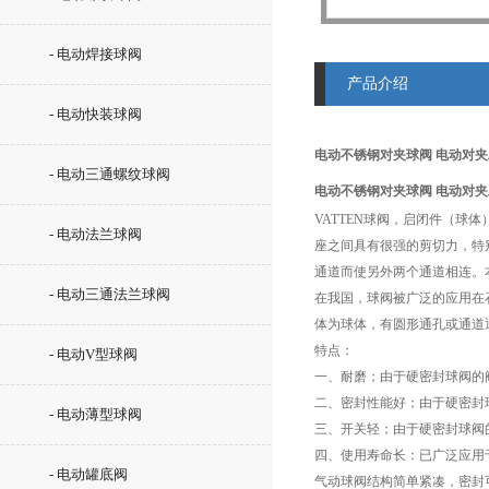
- 电动焊接球阀
产品介绍
- 电动快装球阀
电动不锈钢对夹球阀 电动对
- 电动三通螺纹球阀
电动不锈钢对夹球阀 电动对
VATTEN球阀，启闭件（
- 电动法兰球阀
座之间具有很强的剪切力，特
通道而使另外两个通道相连。
- 电动三通法兰球阀
在我国，球阀被广泛的应用在
体为球体，有圆形通孔或通道
特点：
- 电动V型球阀
一、耐磨；由于硬密封球阀的
二、密封性能好；由于硬密封
- 电动薄型球阀
三、开关轻；由于硬密封球阀
四、使用寿命长：已广泛应用
- 电动罐底阀
气动球阀结构简单紧凑，密封