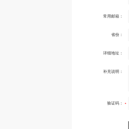
常用邮箱：
省份：
详细地址：
补充说明：
验证码：