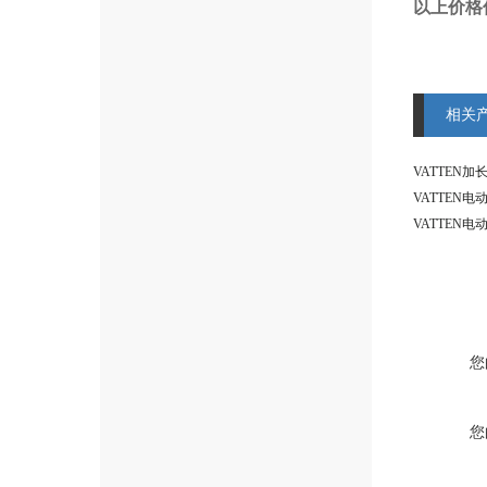
以上价格
相关
您
您