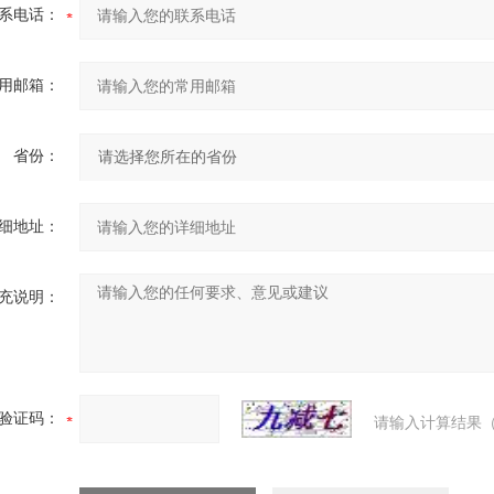
系电话：
用邮箱：
省份：
细地址：
充说明：
验证码：
请输入计算结果（