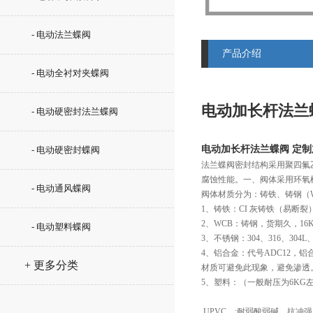
- 电动法兰蝶阀
产品介绍
- 电动全衬对夹蝶阀
电动加长杆法兰
- 电动硬密封法兰蝶阀
电动加长杆法兰蝶阀 定
- 电动硬密封蝶阀
法兰蝶阀密封结构采用聚四氟
腐蚀性能。一、阀体采用环氧
- 电动通风蝶阀
阀体材质分为：铸铁、铸钢（W
1、铸铁：CI 灰铸铁（易断裂
2、WCB：铸钢，货期久，16
- 电动塑料蝶阀
3、不锈钢：304、316、304L、
4、铝合金：代号ADC12
+ 更多分类
材质可避免此现象，避免渗透
5、塑料：（一般耐压为6KG
 UPVC，:耐弱酸弱碱，抗冲