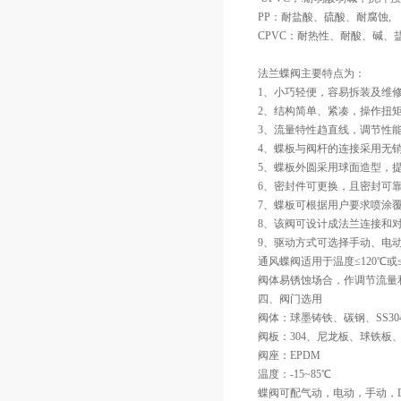
PP：耐盐酸、硫酸、耐腐蚀, 
CPVC：耐热性、耐酸、碱、
法兰蝶阀主要特点为：
1、小巧轻便，容易拆装及维
2、结构简单、紧凑，操作扭矩
3、流量特性趋直线，调节性
4、蝶板与阀杆的连接采用无
5、蝶板外圆采用球面造型，
6、密封件可更换，且密封可
7、蝶板可根据用户要求喷涂
8、该阀可设计成法兰连接和
9、驱动方式可选择手动、电
通风蝶阀适用于温度≤120℃
阀体易锈蚀场合，作调节流量
四、阀门选用
阀体：球墨铸铁、碳钢、SS304
阀板：304、尼龙板、球铁板、316
阀座：EPDM
温度：-15~85℃ 
蝶阀可配气动，电动，手动，D