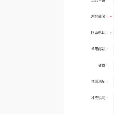
您的单位：
您的姓名：
联系电话：
常用邮箱：
省份：
详细地址：
补充说明：