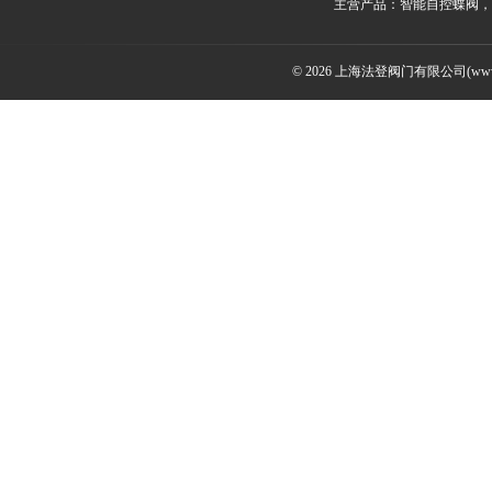
主营产品：智能自控蝶阀，
© 2026 上海法登阀门有限公司(www.v