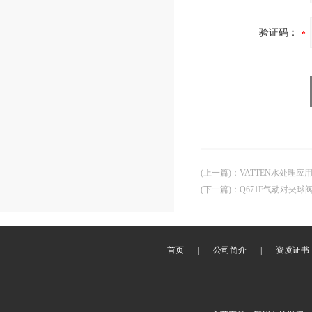
验证码：
(上一篇)
：
VATTEN水处理
(下一篇)
：
Q671F气动对夹
首页
|
公司简介
|
资质证书