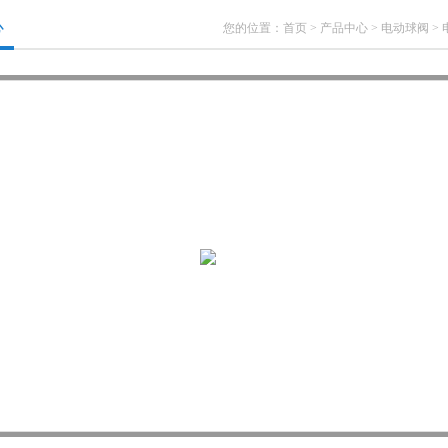
心
您的位置：
首页
>
产品中心
>
电动球阀
>