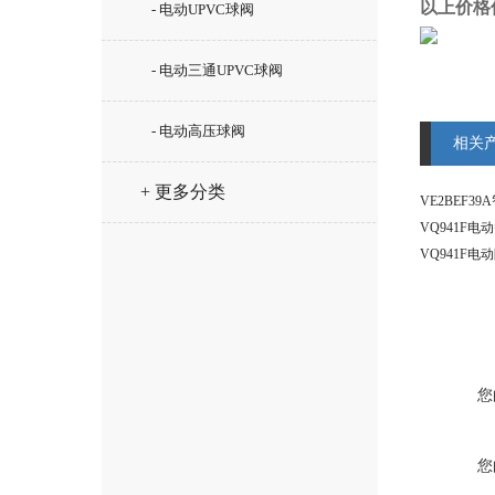
以上价格
- 电动UPVC球阀
- 电动三通UPVC球阀
- 电动高压球阀
相关
+ 更多分类
VE2BEF3
您
您