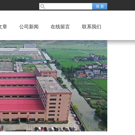
文章
公司新闻
在线留言
联系我们