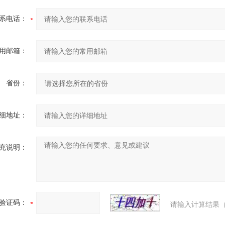
系电话：
用邮箱：
省份：
细地址：
充说明：
验证码：
请输入计算结果（