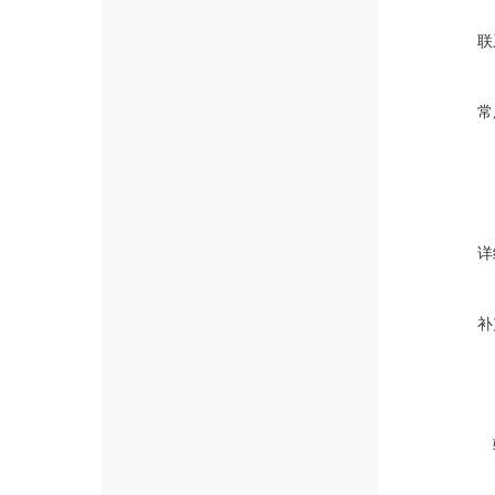
联
常
详
补