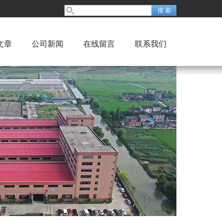
文章
公司新闻
在线留言
联系我们