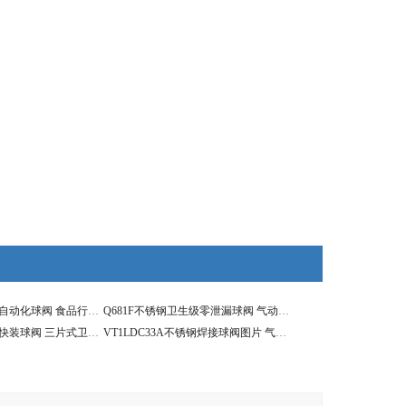
Q644F卫生级三通自动化球阀 食品行业专用三通阀
Q681F不锈钢卫生级零泄漏球阀 气动食品卫生球阀
Q681F气动高平台快装球阀 三片式卫生级阀门
VT1LDC33A不锈钢焊接球阀图片 气动三片式焊接阀门