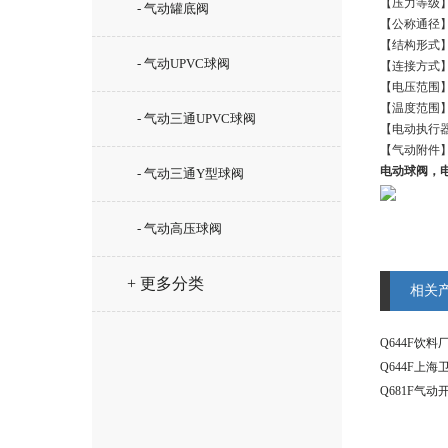
【压力等级】：1
- 气动罐底阀
【公称通径】：
【结构形式】
- 气动UPVC球阀
【连接方式
【电压范围】：AC
【温度范围】：
- 气动三通UPVC球阀
【电动执行
【气动附件
电动球阀，
- 气动三通Y型球阀
- 气动高压球阀
+ 更多分类
相关