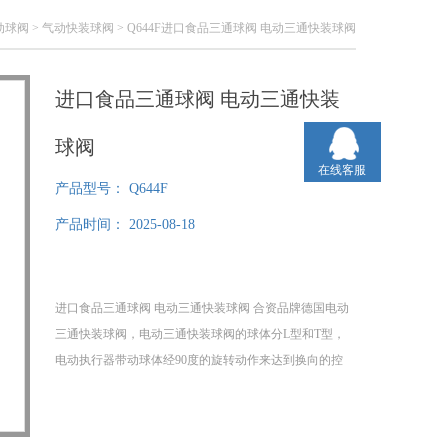
动球阀
>
气动快装球阀
> Q644F进口食品三通球阀 电动三通快装球阀
进口食品三通球阀 电动三通快装
球阀
在线客服
产品型号：
Q644F
产品时间：
2025-08-18
进口食品三通球阀 电动三通快装球阀 合资品牌德国电动
三通快装球阀，电动三通快装球阀的球体分L型和T型，
电动执行器带动球体经90度的旋转动作来达到换向的控
制目的，或经180度的旋转动作来达到换向与分流合流的
控制目的。执行器与阀体的直接连接减少了发生故障的
机率。