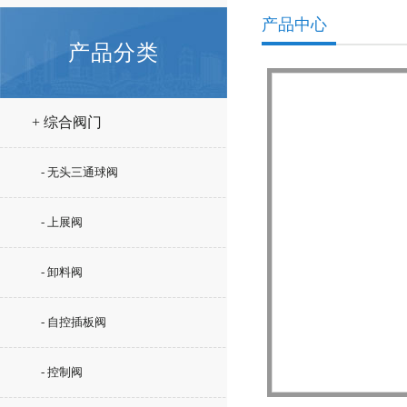
产品中心
产品分类
+ 综合阀门
- 无头三通球阀
- 上展阀
- 卸料阀
- 自控插板阀
- 控制阀