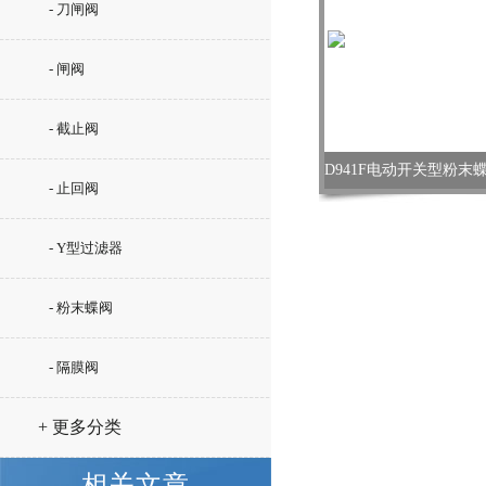
- 刀闸阀
- 闸阀
- 截止阀
- 止回阀
- Y型过滤器
- 粉末蝶阀
- 隔膜阀
+ 更多分类
相关文章