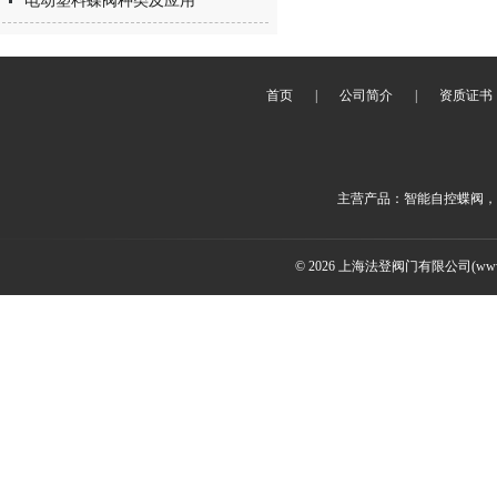
电动塑料蝶阀种类及应用
首页
|
公司简介
|
资质证书
主营产品：智能自控蝶阀，
© 2026 上海法登阀门有限公司(www.v