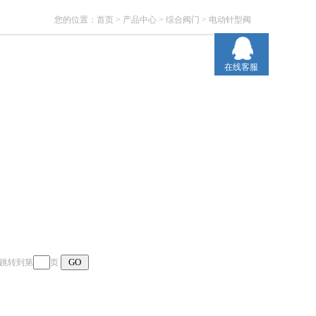
您的位置：
首页
>
产品中心
>
综合阀门
>
电动针型阀
在线客服
页 跳转到第
页