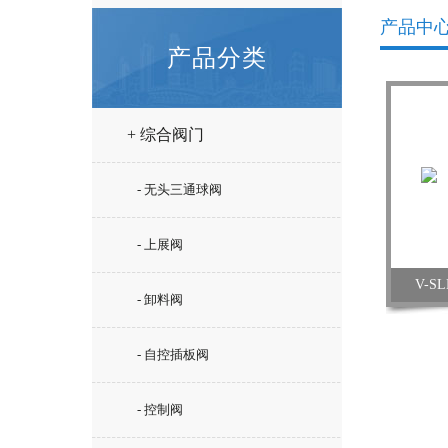
产品中
产品分类
+ 综合阀门
- 无头三通球阀
- 上展阀
V-S
- 卸料阀
- 自控插板阀
- 控制阀