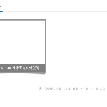
心
LHG-ARO反渗透电动针型阀
共 1 条记录，当前 1 / 1 页 首页 上一页 下一页 末