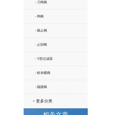
- 刀闸阀
- 闸阀
- 截止阀
- 止回阀
- Y型过滤器
- 粉末蝶阀
- 隔膜阀
+ 更多分类
相关文章