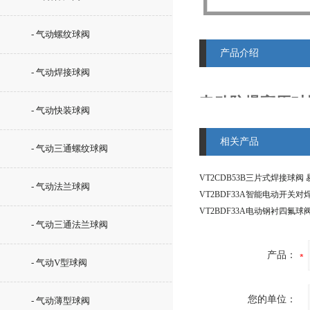
- 气动螺纹球阀
产品介绍
- 气动焊接球阀
电动防爆高压对
- 气动快装球阀
相关产品
电动防爆高压对焊球阀 渗
- 气动三通螺纹球阀
相钢球阀
 德国VATTEN
1.阀体材质
：
- 气动法兰球阀
        WCB, 304, 316 , 304L ,316L(304,316
材质的球阀货期在1周左右，304L
- 气动三通法兰球阀
需要订做时间较长30天左右)
产品：
2. 
丝口球阀包括
：一片式球阀
- 气动V型球阀
球阀，三片式球阀
（1）一片式球阀 只能配置手
您的单位：
- 气动薄型球阀