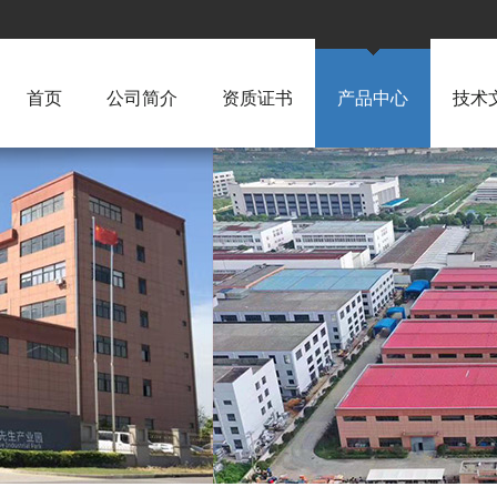
首页
公司简介
资质证书
产品中心
技术