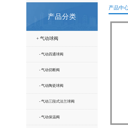
产品中
产品分类
+ 气动球阀
- 气动四通球阀
- 气动切断阀
- 气动陶瓷球阀
- 气动三段式法兰球阀
- 气动保温阀