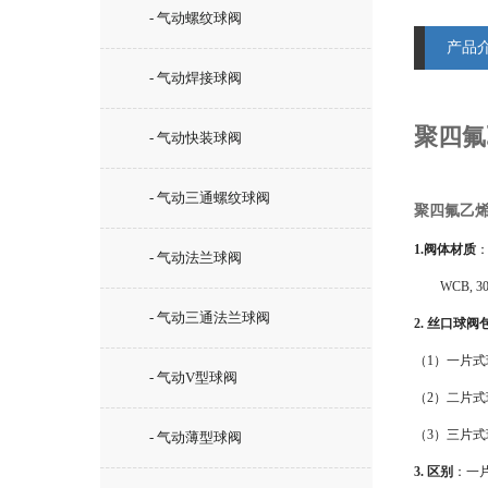
- 气动螺纹球阀
产品
- 气动焊接球阀
聚四氟
- 气动快装球阀
- 气动三通螺纹球阀
聚四氟乙烯
1.阀体材质
- 气动法兰球阀
        W
- 气动三通法兰球阀
2. 
丝口球阀
（1）一片式
- 气动V型球阀
（2）二片式
（3）三片
- 气动薄型球阀
3. 区别
：一