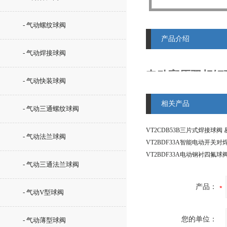
- 气动螺纹球阀
产品介绍
- 气动焊接球阀
电动高压双相钢
- 气动快装球阀
相关产品
电动高压双相钢球阀 电动
- 气动三通螺纹球阀
污球阀
 德国VATTEN
1.阀体材质
：
- 气动法兰球阀
        WCB, 304, 316 , 304L ,316L(304,316
材质的球阀货期在1周左右，304L
- 气动三通法兰球阀
需要订做时间较长30天左右)
产品：
2. 
丝口球阀包括
：一片式球阀
- 气动V型球阀
球阀，三片式球阀
（1）一片式球阀 只能配置手
您的单位：
- 气动薄型球阀