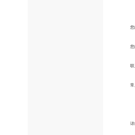
您
您
联
常
详