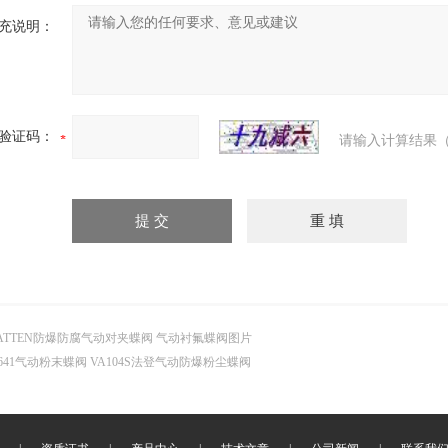
充说明：
验证码：
请输入计算结果（
ATTEN防爆防腐气动对夹蝶阀 气动衬氟蝶阀图片
641气动粉末蝶阀 VA104S法登气动防爆粉尘蝶阀