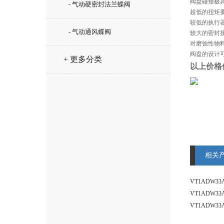
阀盘碰撞极
- 气动硬密封法兰蝶阀
超低的扭矩
较低的执行
- 气动通风蝶阀
较大的密封
对磨蚀性物料
阀盘的设计
+ 更多分类
以上价格
相关