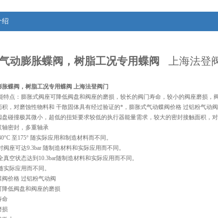
介绍
气动膨胀蝶阀，树脂工况专用蝶阀
上海法登
膨胀蝶阀，树脂工况专用蝶阀
上海法登阀门
能特点：膨胀式阀座可降低阀盘和阀座的磨损，较长的阀门寿命，较小的阀座磨损，
面积，对磨蚀性物料和 干散固体具有经过验证的*，膨胀式气动蝶阀价格 过铝粉气动
阀盘碰撞极其微小，超低的扭矩要求较低的执行器能量需求，较大的密封接触面积，对
双轴密封，多重轴承
0°C 至175° 随实际应用和制造材料而不同。
对阀座可达9.3bar 随制造材料和实际应用而不同。
全真空状态达到10.3bar随制造材料和实际应用而不同。
 随实际应用而不同。
蝶阀价格 过铝粉气动阀
可降低阀盘和阀座的磨损
寿命
磨损