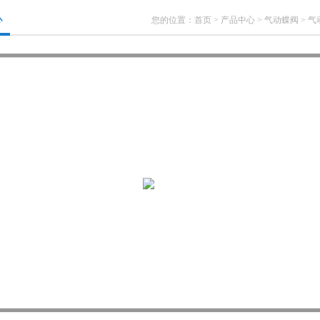
心
您的位置：
首页
>
产品中心
>
气动蝶阀
>
气