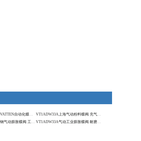
VT1ADW33A德国VATTEN自动化蝶阀系列 气动膨胀蝶阀
VT1ADW33A上海气动粉料蝶阀 充气式膨胀耐磨蝶阀
VT1ADW33A不锈钢气动膨胀蝶阀 工业无聊输送蝶阀
VT1ADW33A气动工业膨胀蝶阀 耐磨损粉料蝶阀