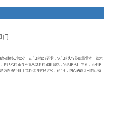
阀门
阀盘碰撞极其微小，超低的扭矩要求，较低的执行器能量需求，较大
阀，膨胀式阀座可降低阀盘和阀座的磨损，较长的阀门寿命，较小的
磨蚀性物料和 干散固体具有经过验证的*性，阀盘的设计可防止物