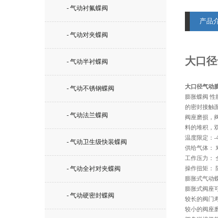
- 气动衬氟蝶阀
产品
- 气动对夹蝶阀
大口径
- 气动半衬蝶阀
大口径气动
- 气动不锈钢蝶阀
膨胀蝶阀 
性
的密封接触
- 气动法兰蝶阀
阀座磨损，
料的堆积，
温度限定：-4
- 气动卫生级快装蝶阀
供给气体： 
工作压力： 
- 气动全衬对夹蝶阀
操作扭矩：
膨胀式气动
膨胀式阀座
- 气动硬密封蝶阀
较长的阀门
较小的阀座