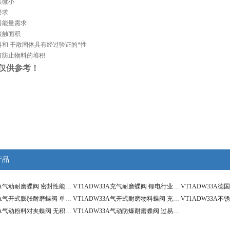
其微小
要求
器能量需求
接触面积
和 干散固体具有经过验证的*性
可防止物料的堆积
仅供参考！
产品
VT1ADW33A气动耐磨蝶阀 密封性能好 气动低压粉料蝶阀
VT1ADW33A充气耐磨蝶阀 锂电行业专用蝶阀
VT1ADW33A气开式膨胀耐磨蝶阀 单作用失气复位蝶阀
VT1ADW33A气开式耐磨物料蝶阀 充气式膨胀对夹蝶阀
VT1ADW33A气动粉料对夹蝶阀 无积料气动粉末蝶阀
VT1ADW33A气动防爆耐磨蝶阀 过易爆粉末介质气动蝶阀