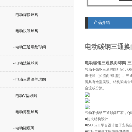
- 电动焊接球阀
产品介绍
- 电动快装球阀
电动碳钢三通换
- 电动三通螺纹球阀
电动碳钢三通换向球阀 
- 电动法兰球阀
气动不锈钢三通球阀厂家，Q6
道连通（如流向图L型）。三通
- 电动三通法兰球阀
阀具有造型美观、结构紧凑合
合流或分流。
- 电动V型球阀
- 电动薄型球阀
气动不锈钢三通球阀厂家，Q64
■防火结构设计
■ISO 5211平台设计便于安
- 电动罐底阀
■阀杆与阀体之间防静电装置