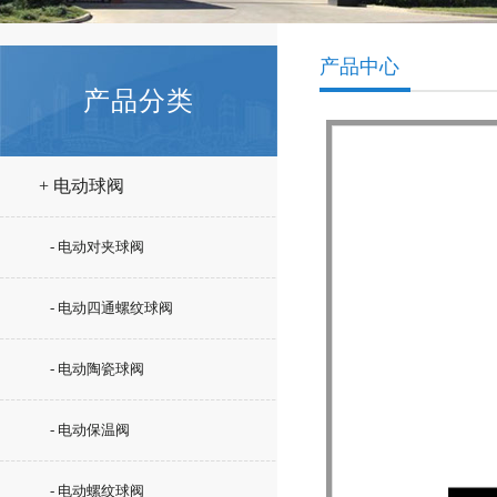
产品中心
产品分类
+ 电动球阀
- 电动对夹球阀
- 电动四通螺纹球阀
- 电动陶瓷球阀
- 电动保温阀
- 电动螺纹球阀