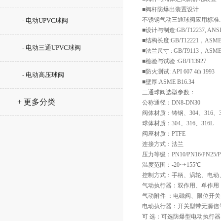
■阀杆防爆出装置设计
不锈钢气动三通球阀应用标准:
- 电动UPVC球阀
■设计与制造:GB/T12237, ANSI B
■结构长度:GB/T12221，ASME B1
- 电动三通UPVC球阀
■法兰尺寸 : GB/T9113，ASME B16
■检验与试验 :GB/T13927
■防火测试: API 607 4th 1993
- 电动高压球阀
■壁厚:ASME B16.34
三通球阀选型参数：
+ 更多分类
公称通径：DN8-DN30
阀体材质：铸钢、304、316、3
球体材质：304、316、316L
阀座材质：PTFE
连接方式：法兰
压力等级：PN10/PN16/PN25/P
温度范围：-20~+155℃
控制方式：手柄、涡轮、电动
气动执行器：双作用、单作用
气动附件 ：电磁阀、限位开
电动执行器：开关型带无源信号、
可 选：可选防爆型电动执行器；防爆