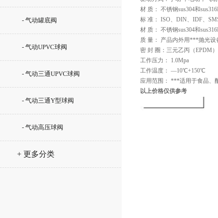
材 质： 不锈钢sus304和sus316
标 准： ISO、DIN、IDF、S
- 气动罐底阀
材 质： 不锈钢sus304和sus316
质 量： 产品内外用***抛光
- 气动UPVC球阀
密 封 圈：三元乙丙（EPDM
工作压力： 1.0Mpa
工作温度： —10℃+150℃
- 气动三通UPVC球阀
应用范围： ***适用于食品
以上价格仅供参考
- 气动三通Y型球阀
- 气动高压球阀
+ 更多分类