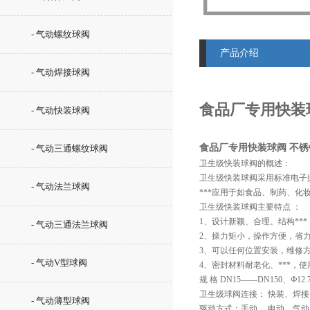
- 气动螺纹球阀
产品介绍
- 气动焊接球阀
食品厂专用快装
- 气动快装球阀
食品厂专用快装球阀 不
- 气动三通螺纹球阀
卫生级快装球阀的概述：
卫生级快装球阀采用标准电子
- 气动法兰球阀
***应用于如食品、制药、
卫生级快装球阀主要特点 ：
1、设计新颖、合理、结构**
- 气动三通法兰球阀
2、操力矩小，操作方便，省
3、可以任何位置安装，维修
- 气动V型球阀
4、密封材料耐老化、***，
规 格 DN15——DN150、Ф12.7
卫生级球阀连接： 快装、焊
- 气动薄型球阀
驱动方式：手动 ，电动，气动