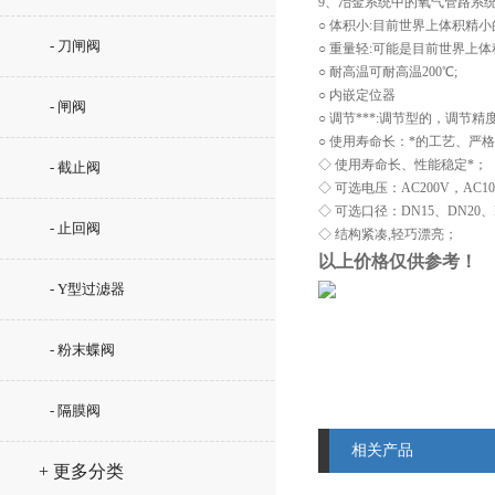
9、冶金系统中的氧气管路系
○ 体积小:目前世界上体积精
- 刀闸阀
○ 重量轻:可能是目前世界上
○ 耐高温可耐高温200℃;
○ 内嵌定位器
- 闸阀
○ 调节***:调节型的，调节
○ 使用寿命长：*的工艺、严
◇ 使用寿命长、性能稳定*；
- 截止阀
◇ 可选电压：AC200V，AC1
◇ 可选口径：DN15、DN20、
- 止回阀
◇ 结构紧凑,轻巧漂亮；
以上价格仅供参考！
- Y型过滤器
- 粉末蝶阀
- 隔膜阀
相关产品
+ 更多分类