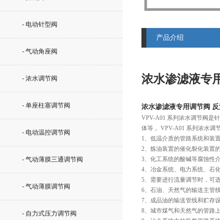
- 电动针型阀
产品介绍
- 气动角座阀
浓水渗滤液专
- 浓水调节阀
- 单座柱塞调节阀
浓水渗滤液专用调节阀 
VPV-A01 系列浓水调节
体等， VPV-A01 系列浓
- 电动温控调节阀
1、低温介质的管路系统和装
2、炼油装置的催化裂化装置
- 气动薄膜三通调节阀
3、化工系统的酸碱等腐蚀性
4、冶金系统、电力系统、石
5、需要进行流量调节时，可
- 气动薄膜调节阀
6、石油、天然气的输送主管
7、成品油的输送管线和贮存
8、城市煤气和天然气的管路
- 自力式压力调节阀