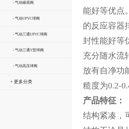
- 气动罐底阀
能好等优点
- 气动UPVC球阀
的反应容器
- 气动三通UPVC球阀
封性能好等
- 气动三通Y型球阀
充分随水流
- 气动高压球阀
放有自净功
+ 更多分类
糙度为0.2-
产品特征：
结构紧凑，