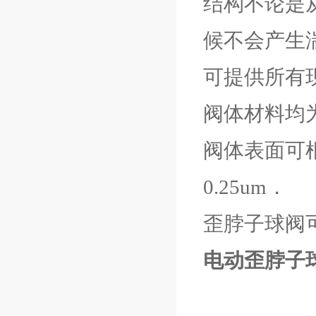
结构不论是
候不会产生
可提供所有
阀体材料均为S
阀体表面可
0.25um．
歪脖子球阀
电动歪脖子