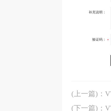
补充说明：
验证码：
(上一篇)
：
(下一篇)
：