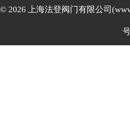
© 2026 上海法登阀门有限公司(www.va
号