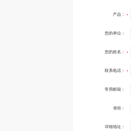
产品：
您的单位：
您的姓名：
联系电话：
常用邮箱：
省份：
详细地址：