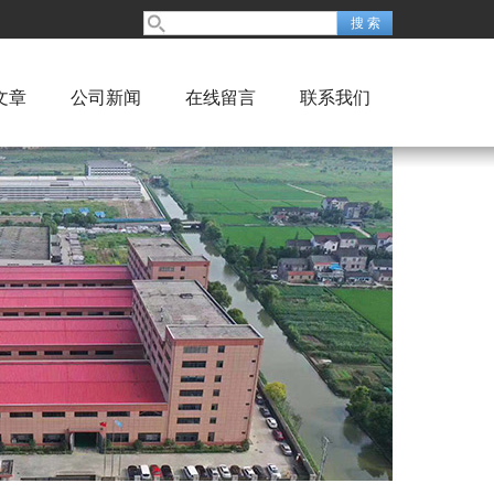
文章
公司新闻
在线留言
联系我们