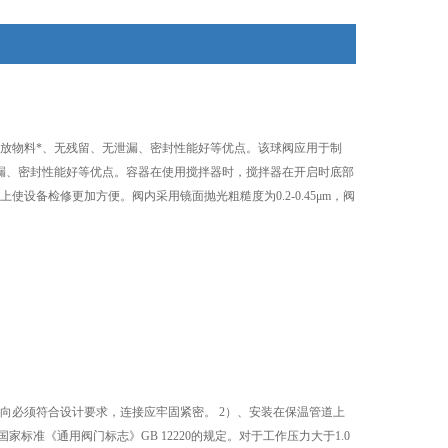
放物料*、无残留、无泄漏、密封性能好等优点。该球阀应用于制
漏、密封性能好等优点。容器在使用搅拌器时，搅拌器在开启时底部
设备检修更加方便。阀内采用镜面抛光粗糙度为0.2-0.45μm，阀
向必须符合设计要求，连接应牢固紧密。 2）、安装在保温管道上
准《通用阀门标志》GB 12220的规定。对于工作压力大于1.0