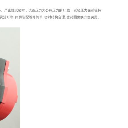
格。严密性试验时，试验压力为公称压力的1.1倍；试验压力在试验持
灵活可靠; 阀瓣装配维修简单, 密封结构合理, 密封圈更换方便实用。