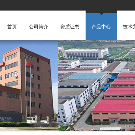
首页
公司简介
资质证书
产品中心
技术