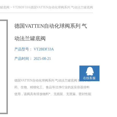
罐底阀
> VT2BDF33A德国VATTEN自动化球阀系列 气动法兰罐底阀
德国VATTEN自动化球阀系列 气
动法兰罐底阀
产品型号：
VT2BDF33A
产品时间：
2025-08-21
在线客服
德国VATTEN自动化球阀系列 气动法兰罐底阀 应用于制
药、生物、精细化工、食品等洁净行业的反应容器排料
使用，该阀具有排放物料*、无残留、无泄漏、密封性能
好等优点。