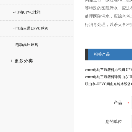
等特殊的医院污水，应进
- 电动UPVC球阀
处理医院污水，应综合考
行消毒处理，以杀灭各种
- 电动三通UPVC球阀
- 电动高压球阀
相关产品
+ 更多分类
产品：
您的单位：