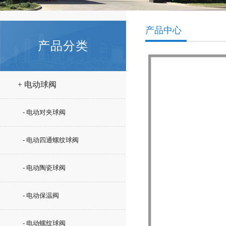
产品中心
产品分类
+ 电动球阀
- 电动对夹球阀
- 电动四通螺纹球阀
- 电动陶瓷球阀
- 电动保温阀
- 电动螺纹球阀