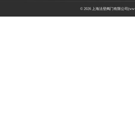
© 2026 上海法登阀门有限公司(www.v