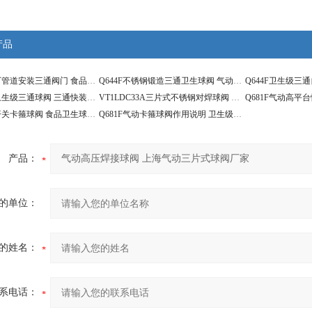
产品
Q644F饮料厂管道安装三通阀门 食品级换向球阀
Q644F不锈钢锻造三通卫生球阀 气动快装三通球阀
Q644F上海卫生级三通球阀 三通快装分流阀厂家
VT1LDC33A三片式不锈钢对焊球阀 气动过流介质球阀
Q681F气动开关卡箍球阀 食品卫生球阀安装说明
Q681F气动卡箍球阀作用说明 卫生级阀门图片资料
产品：
的单位：
的姓名：
系电话：