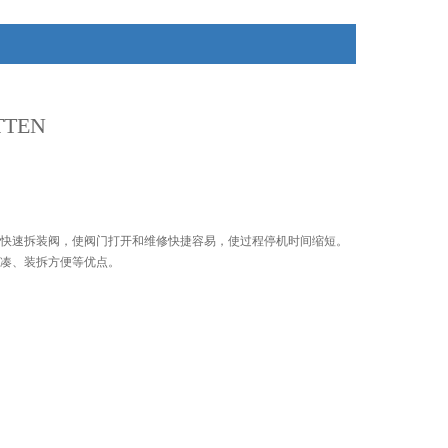
TEN
快速拆装阀，使阀门打开和维修快捷容易，使过程停机时间缩短。
凑、装拆方便等优点。