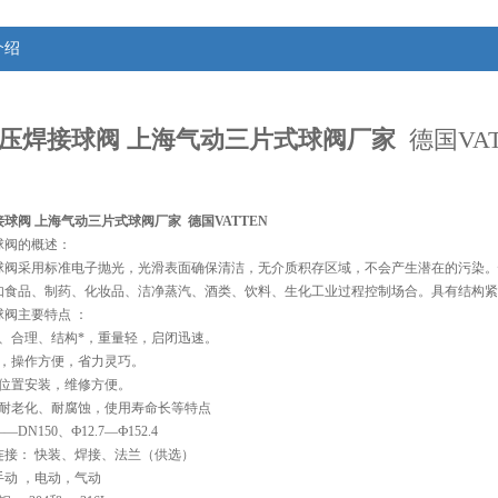
介绍
压焊接球阀 上海气动三片式球阀厂家
德国VAT
接球阀 上海气动三片式球阀厂家
 德国VATTEN
球阀的概述：
球阀采用标准电子抛光，光滑表面确保清洁，无介质积存区域，不会产生潜在的污染。
如食品、制药、化妆品、洁净蒸汽、酒类、饮料、生化工业过程控制场合。具有结构紧
阀主要特点 ：
颖、合理、结构*，重量轻，启闭迅速。
小，操作方便，省力灵巧。
何位置安装，维修方便。
料耐老化、耐腐蚀，使用寿命长等特点
—DN150、Ф12.7—Ф152.4
连接： 快装、焊接、法兰（供选）
手动 ，电动，气动