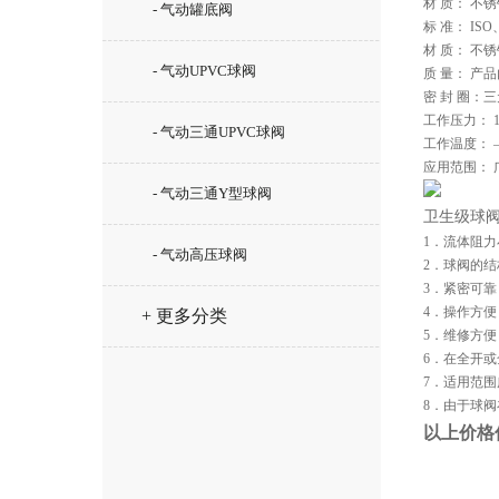
材 质： 不锈钢s
- 气动罐底阀
标 准： ISO
材 质： 不锈钢s
- 气动UPVC球阀
质 量： 产
密 封 圈：
工作压力： 1.
- 气动三通UPVC球阀
工作温度： —
应用范围：
- 气动三通Y型球阀
卫生级球
1．流体阻
- 气动高压球阀
2．球阀的结
3．紧密可
4．操作方便
+ 更多分类
5．维修方
6．在全开
7．适用范
8．由于球
以上价格