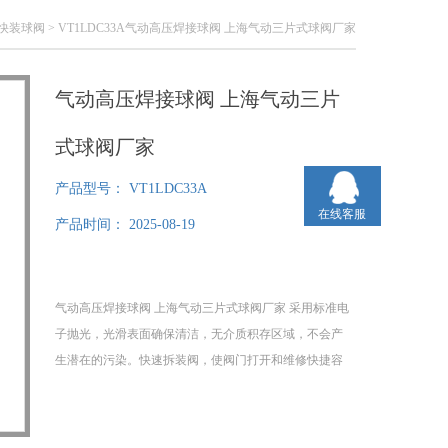
快装球阀
> VT1LDC33A气动高压焊接球阀 上海气动三片式球阀厂家
气动高压焊接球阀 上海气动三片
式球阀厂家
产品型号：
VT1LDC33A
在线客服
产品时间：
2025-08-19
气动高压焊接球阀 上海气动三片式球阀厂家 采用标准电
子抛光，光滑表面确保清洁，无介质积存区域，不会产
生潜在的污染。快速拆装阀，使阀门打开和维修快捷容
易，使过程停机时间缩短。广泛应用于如食品、制药、
化妆品、洁净蒸汽、酒类、饮料、生化工业过程控制场
合。具有结构紧凑、装拆方便等优点。