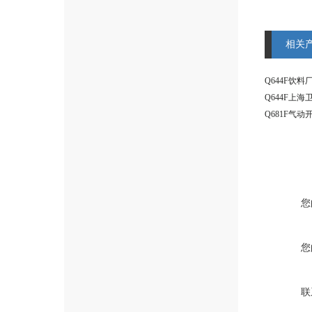
相关
您
您
联