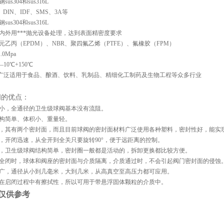
us304和sus316L
、DIN、IDF、SMS、3A等
us304和sus316L
品内外用***抛光设备处理，达到表面精密度要求
三元乙丙（EPDM）、NBR、聚四氟乙烯（PTFE）、氟橡胶（FPM）
0Mpa
10℃+150℃
 广泛适用于食品、酿酒、饮料、乳制品、精细化工制药及生物工程等众多行业
阀的优点：
力小，全通径的卫生级球阀基本没有流阻。 
构简单、体积小、重量轻。 
靠，其有两个密封面，而且目前球阀的密封面材料广泛使用各种塑料，密封性好，能实现
，开闭迅速，从全开到全关只要旋转90°，便于远距离的控制。
便，卫生级球阀结构简单，密封圈一般都是活动的，拆卸更换都比较方便。 
或全闭时，球体和阀座的密封面与介质隔离，介质通过时，不会引起阀门密封面的侵蚀。
围广，通径从小到几毫米，大到几米，从高真空至高压力都可应用。
阀在启闭过程中有擦拭性，所以可用于带悬浮固体颗粒的介质中。
仅供参考