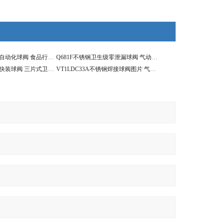
Q644F卫生级三通自动化球阀 食品行业专用三通阀
Q681F不锈钢卫生级零泄漏球阀 气动食品卫生球阀
Q681F气动高平台快装球阀 三片式卫生级阀门
VT1LDC33A不锈钢焊接球阀图片 气动三片式焊接阀门