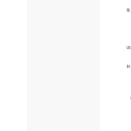
常
详
补