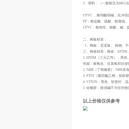
5、塑料：（一般耐压为6KG
UPVC，:耐弱酸弱碱，抗冲强
PP：耐盐酸、硫酸、耐腐蚀, 
CPVC：耐热性、耐酸、碱、
二、阀板材质：
  1、阀板：尼龙板、 铸钢、不锈
三、阀座材质：阀座：EPDM、
1. EPDM（三元乙丙）：黑色、
性能：耐氧化、抗臭氧和抗侵
2. NBR（丁晴橡胶)：N
3. PTFE（聚四氟乙稀，俗
4. VITON：黑色、软密封
5. 硅橡胶：除强碱
不与任何物
以上价格仅供参考