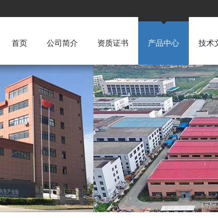
首页
公司简介
资质证书
产品中心
技术