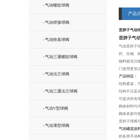
- 气动螺纹球阀
产品
- 气动焊接球阀
歪脖子气动
歪脖子气动
- 气动快装球阀
气动歪脖子
药、生物、
- 气动三通螺纹球阀
物料能充分随
门使用更加
- 气动法兰球阀
产品特征：
结构紧凑，
- 气动三通法兰球阀
结构不论是
可提供所有
阀体材料均为S
- 气动V型球阀
阀体表面可根
歪脖子球阀
- 气动薄型球阀
气动罐底放
的各类手动阀