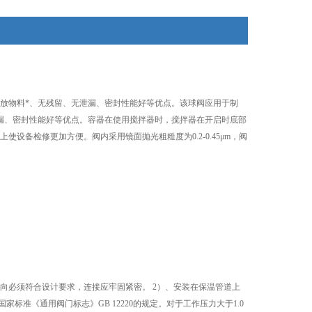
放物料*、无残留、无泄漏、密封性能好等优点。该球阀应用于制
漏、密封性能好等优点。容器在使用搅拌器时，搅拌器在开启时底部
设备检修更加方便。阀内采用镜面抛光粗糙度为0.2-0.45μm，阀
向必须符合设计要求，连接应牢固紧密。 2）、安装在保温管道上
准《通用阀门标志》GB 12220的规定。对于工作压力大于1.0