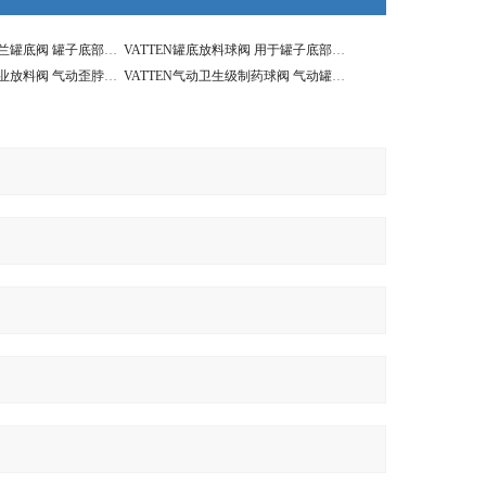
VATTEN不锈钢法兰罐底阀 罐子底部用气动放料阀
VATTEN罐底放料球阀 用于罐子底部放料 零泄漏球阀
VATTEN歪脖子工业放料阀 气动歪脖子放料球阀
VATTEN气动卫生级制药球阀 气动罐底放料球阀