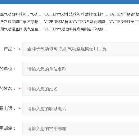
VATTEN卫生级气动放料球阀，气动制药罐底放料阀
VATTEN气动排渣球阀 排放料渣球阀 SS304不锈钢
VATTEN气动放料罐底阀厂家 不锈钢卫生制药罐底阀
VT2BDF33A德国VATTEN自动化球阀系列 气动法兰罐底阀
VATTEN单作用气动罐底阀 失气复位罐底放料阀
VATTEN气动放料罐底阀制造 不锈钢卫生制药罐底阀
产品：
的单位：
的姓名：
系电话：
用邮箱：