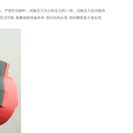
格。严密性试验时，试验压力为公称压力的1.1倍；试验压力在试验持
灵活可靠; 阀瓣装配维修简单, 密封结构合理, 密封圈更换方便实用。