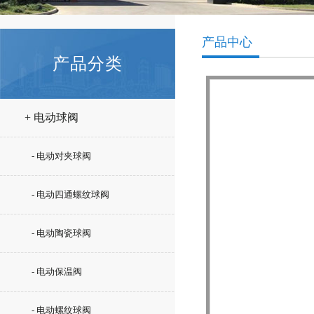
产品中心
产品分类
+ 电动球阀
- 电动对夹球阀
- 电动四通螺纹球阀
- 电动陶瓷球阀
- 电动保温阀
- 电动螺纹球阀