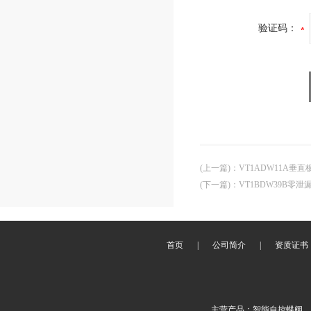
验证码：
(上一篇)
：
VT1ADW11A垂
(下一篇)
：
VT1BDW39B零
首页
|
公司简介
|
资质证书
主营产品：智能自控蝶阀，