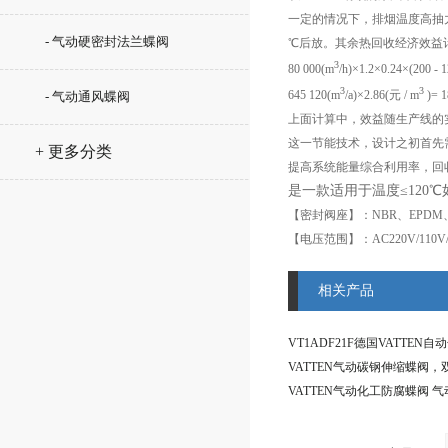
一定的情况下，排烟温度高抽力
- 气动硬密封法兰蝶阀
℃后放。其余热回收经济效益
3
80 000(m
/h)×1.2×0.24×(200
3
3
645 120(m
/a)×2.86(元 / m
)= 1
- 气动通风蝶阀
上面计算中，效益随生产线的
这一节能技术，设计之初首先
+ 更多分类
提高系统能量综合利用率，回
是一款适用于温度≤12
【密封阀座】：NBR、EPDM、
【电压范围】：AC220V/110V/380
相关产品