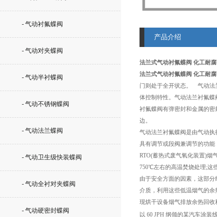
- 气动衬氟蝶阀
产品介绍
- 气动对夹蝶阀
法兰式气动衬氟蝶阀 化工耐
法兰式气动衬氟蝶阀 化工耐
- 气动半衬蝶阀
门则处于全开状态。 气动法
体控制特性。气动法兰衬氟蝶
- 气动不锈钢蝶阀
衬氟蝶阀有弹密封和金属的密
边。
- 气动法兰蝶阀
气动法兰衬氟蝶阀是由气动执
具有调节或段阀兼调节的功能
RTO(蓄热式废气氧化装置)
- 气动卫生级快装蝶阀
750℃左右的高温焚烧处理;这
由于安全方面的因素，这部分终排
- 气动全衬对夹蝶阀
介质，利用这些低温烟气的余
现烘干设备烟气排放余热回收
- 气动硬密封蝶阀
以 60 JPH 纲领的某汽车涂装