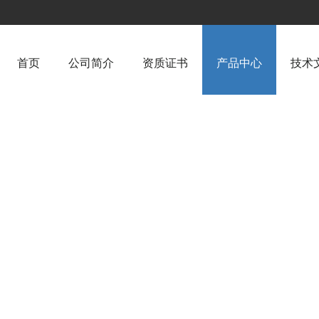
首页
公司简介
资质证书
产品中心
技术