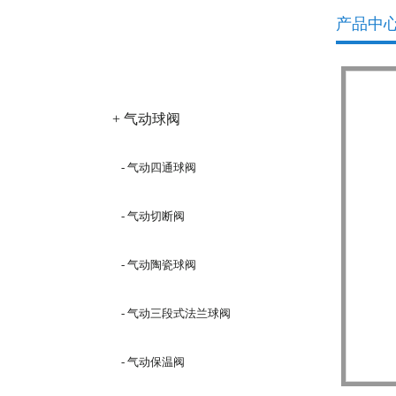
产品中
产品分类
+ 气动球阀
- 气动四通球阀
- 气动切断阀
- 气动陶瓷球阀
- 气动三段式法兰球阀
- 气动保温阀