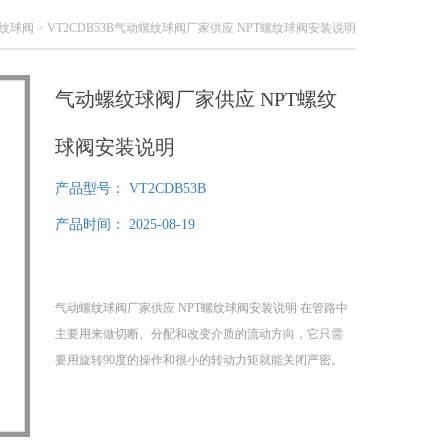
纹球阀
> VT2CDB53B气动螺纹球阀厂家供应 NPT螺纹球阀安装说明
气动螺纹球阀厂家供应 NPT螺纹
球阀安装说明
产品型号：
VT2CDB53B
产品时间：
2025-08-19
气动螺纹球阀厂家供应 NPT螺纹球阀安装说明 在管路中
主要用来做切断、分配和改变介质的流动方向，它只需
要用旋转90度的操作和很小的转动力矩就能关闭严密。
球阀适宜做开关、切断阀使用。