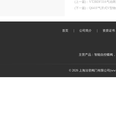
(上一篇)
：
VT2BDF33A气
(下一篇)
：
Q641F气开式V型
首页
|
公司简介
|
资质证书
主营产品：智能自控蝶阀，
© 2026 上海法登阀门有限公司(www.v