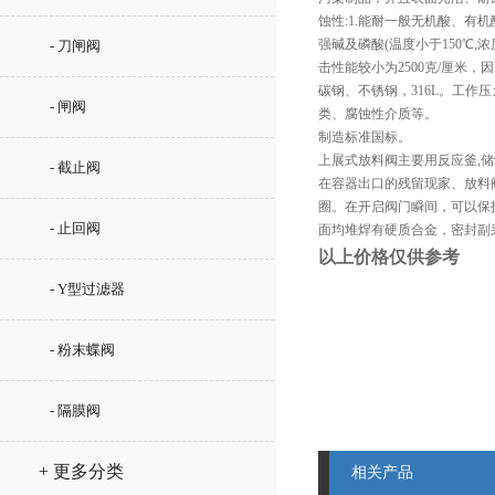
蚀性:1.能耐一般无机酸、有机
强碱及磷酸(温度小于150℃,
- 刀闸阀
击性能较小为2500克/厘米
碳钢、不锈钢，316L。工作压カ：
- 闸阀
类、腐蚀性介质等。
制造标准国标。
上展式放料阀主要用反应釜,
- 截止阀
在容器出口的残留现家、放料
圈。在开启阀门瞬间，可以保护
- 止回阀
面均堆焊有硬质合金，密封副
以上价格仅供参考
- Y型过滤器
- 粉末蝶阀
- 隔膜阀
+ 更多分类
相关产品