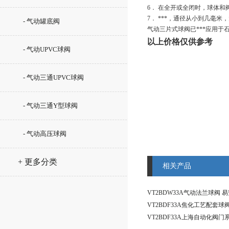
6． 在全开或全闭时，球体
7． ***，通径从小到几毫
- 气动罐底阀
气动三片式球阀已***应用
以上价格仅供参考
- 气动UPVC球阀
- 气动三通UPVC球阀
- 气动三通Y型球阀
- 气动高压球阀
+ 更多分类
相关产品