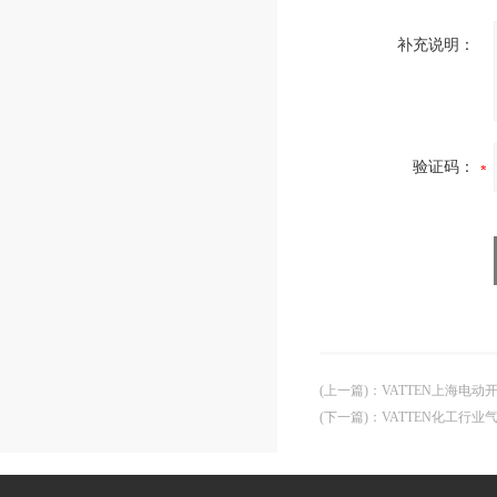
补充说明：
验证码：
(上一篇)
：
VATTEN上海电
(下一篇)
：
VATTEN化工行业