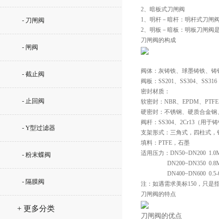
2、暗板式刀闸阀
1、明杆－暗杆：明杆式刀闸
- 刀闸阀
2、明板－暗板：明板刀闸阀
刀闸阀的构成
- 闸阀
阀体：灰铸铁、球墨铸铁、铸
- 截止阀
阀板：SS201、SS304、SS3
密封材质：
- 止回阀
软密封：NBR、EPDM、PTF
硬密封：不锈钢、硬质合金钢
阀杆：SS304、2Cr13（用于
- Y型过滤器
支架形式：三角式，四柱式，
填料：PTFE，石墨
适用压力：DN50~DN200  1.0
- 粉末蝶阀
                  DN200~DN350  0.
                  DN400~DN600  0.
- 隔膜阀
注：如遇需求美标150，只是指
刀闸阀的特点
+ 更多分类
刀闸阀的优点