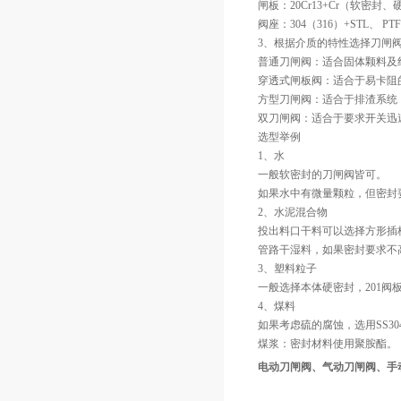
闸板：20Cr13+Cr（软密封、
阀座：304（316）+STL、 PT
3、根据介质的特性选择刀闸
普通刀闸阀：适合固体颗料及
穿透式闸板阀：适合于易卡阻
方型刀闸阀：适合于排渣系统
双刀闸阀：适合于要求开关迅
选型举例
1、水
一般软密封的刀闸阀皆可。
如果水中有微量颗粒，但密封
2、水泥混合物
投出料口干料可以选择方形插
管路干湿料，如果密封要求不
3、塑料粒子
一般选择本体硬密封，201
4、煤料
如果考虑硫的腐蚀，选用SS3
煤浆：密封材料使用聚胺酯。
电动刀闸阀、气动刀闸阀、手