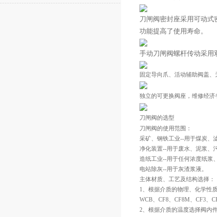
刀闸阀密封座采用可动式
功能提高了使用寿命。
手动刀闸阀螺杆传动采用
固定导向爪、活动辅助阀盖、
独立的可更换阀座，维修经济
刀闸阀的选型
刀闸阀的使用范围：
采矿、钢铁工业--用于煤炭、
净化装置--用于废水、泥浆、
造纸工业--用于任何浓度纸浆
电站除灰--用于灰渣浆液。
主体材质、工艺及结构选择：
1、根据介质的物理、化学性
WCB、CF8、CF8M、CF3、C
2、根据介质的温度选择阀内