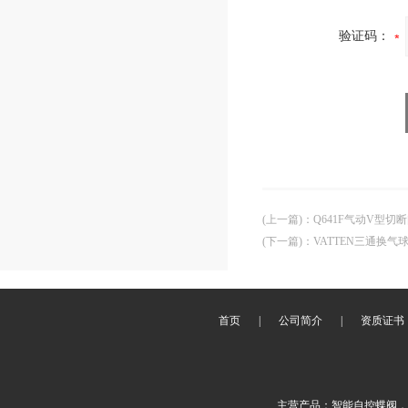
验证码：
(上一篇)
：
Q641F气动V型切
(下一篇)
：
VATTEN三通换气
首页
|
公司简介
|
资质证书
主营产品：智能自控蝶阀，