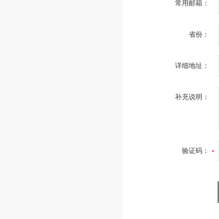
常用邮箱：
省份：
详细地址：
补充说明：
验证码：