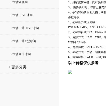
- 气动罐底阀
2、继续旋转手轮，阀杆受到嵌
3、 快要关闭时，球体已在与
4、手轮转动的后面几圈，阀
- 气动UPVC球阀
参数等级
1、公称压力或压力级：
PN1.0-32.0MPa、ANSI CLASS
- 气动三通UPVC球阀
2、公称通径或口径：DN6～900、
3、连接方式：法兰、对焊、螺
- 气动三通Y型球阀
双由令,快装等
4、适用温度：-20℃～150℃；
5、驱动方式：手动、蜗轮蜗
- 气动高压球阀
6、阀体材料：WCB、CF8(30
以上价格仅供参考
+ 更多分类