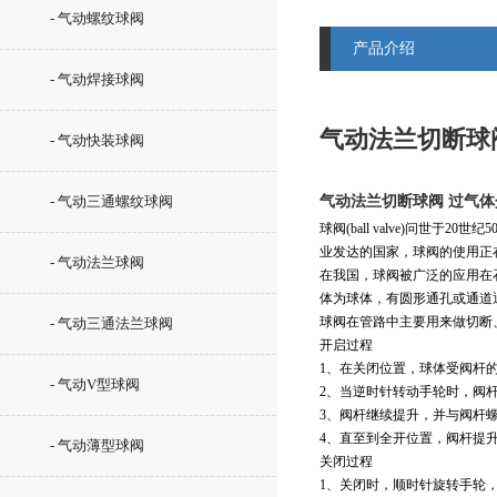
- 气动螺纹球阀
产品介绍
- 气动焊接球阀
气动法兰切断球
- 气动快装球阀
- 气动三通螺纹球阀
气动法兰切断球阀 过气
球阀(ball valve)问
业发达的国家，球阀的使用正
- 气动法兰球阀
在我国，球阀被广泛的应用在
体为球体，有圆形通孔或通道
球阀在管路中主要用来做切断
- 气动三通法兰球阀
开启过程
1、在关闭位置，球体受阀杆
- 气动V型球阀
2、当逆时针转动手轮时，阀
3、阀杆继续提升，并与阀杆
4、直至到全开位置，阀杆提
- 气动薄型球阀
关闭过程
1、关闭时，顺时针旋转手轮