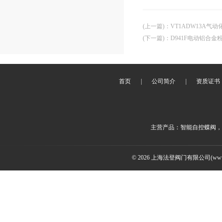
(上一篇)
：
VT1ADW13A气
(下一篇)
：
D941F电动铝合
首页
|
公司简介
|
资质证书
主营产品：智能自控蝶阀，
© 2026 上海法登阀门有限公司(www.v