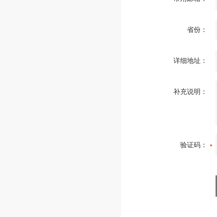
省份：
详细地址：
补充说明：
验证码：