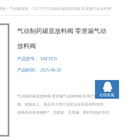
球阀
>
气动罐底阀
> VATTEN气动制药罐底放料阀 零泄漏气动放料阀
气动制药罐底放料阀 零泄漏气动
放料阀
产品型号：
VATTEN
产品时间：
2025-08-20
在线客服
气动制药罐底放料阀 零泄漏气动放料阀 应用于制药、生
物、精细化工、食品等洁净行业的反应容器排料使用，
该阀具有排放物料*、无残留、无泄漏、密封性能好等优
点。