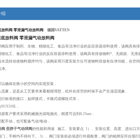
介绍
底放料阀 零泄漏气动放料阀
德国VATTEN
底放料阀 零泄漏气动放料阀
球阀应用于制药、生物、精细化工、食品等洁净行业的反应容器排料使用，该阀具有排
精细化工、食品等洁净行业的反应容器排料使用，该阀具有排放物料*、无残留、无泄
水流转动使物料搅拌均匀，该阀采用35度安装方位可使物料排放有自净功能，在空间上使
洁净。
可以确保在狭小的空间内实现安装．
从流量，还是从工艺要求来看都很理想，此外在排空的时候不会产生湍流现象．
现行标准的接口，如焊接式，卡箍式或螺纹式等．
US316L．
据客户要求采用机械抛光或电抛光，精度可达到0.25um．
可配手动，也可配备气动/电动．
料阀 歪脖子气动球阀
的性能和用途 施工、安装要点 1）、安装位置、高度、进出口方
门，手柄均不得向下。 3）、阀门安装前必须进行外观检查，阀门的铭牌应符合现行国家标