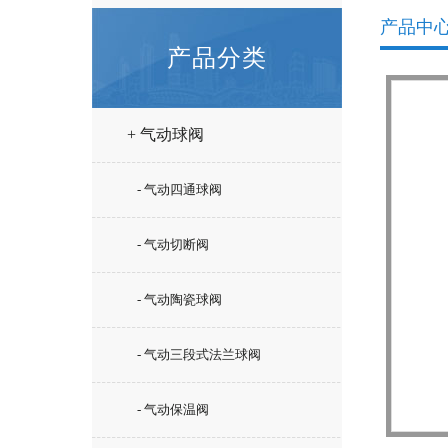
产品中
产品分类
+ 气动球阀
- 气动四通球阀
- 气动切断阀
- 气动陶瓷球阀
- 气动三段式法兰球阀
- 气动保温阀