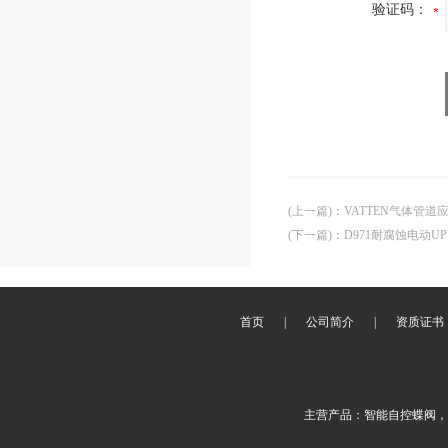
验证码：
(上一篇)
：
VATTEN气体管
(下一篇)
：
D971耐腐蚀电动U
首页
|
公司简介
|
资质证书
主营产品：智能自控蝶阀，