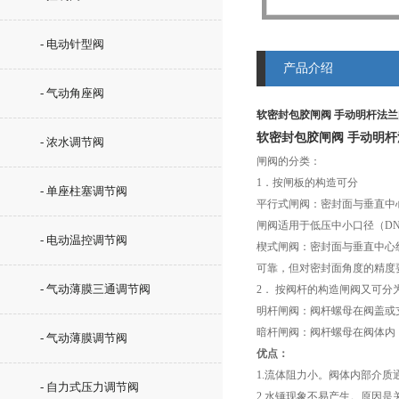
- 电动针型阀
产品介绍
- 气动角座阀
软密封包胶闸阀 手动明杆法
软密封包胶闸阀 手动明
- 浓水调节阀
闸阀的分类：
1．按闸板的构造可分
- 单座柱塞调节阀
平行式闸阀：密封面与垂直中
闸阀适用于低压中小口径（DN
- 电动温控调节阀
楔式闸阀：密封面与垂直中心
可靠，但对密封面角度的精度
- 气动薄膜三通调节阀
2． 按阀杆的构造闸阀又可分
明杆闸阀：阀杆螺母在阀盖或
暗杆闸阀：阀杆螺母在阀体内
- 气动薄膜调节阀
优点：
1.流体阻力小。阀体内部介质
- 自力式压力调节阀
2.水锤现象不易产生。原因是