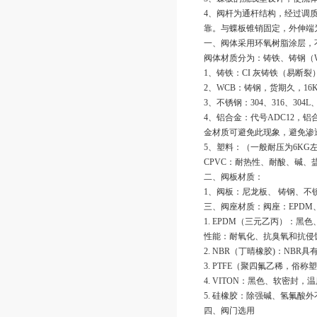
4、阀杆为通杆结构，经过调
靠。与蝶板锥销固定，外伸端
一、阀体采用环氧树脂涂层，
阀体材质分为：铸铁、铸钢（W
1、铸铁：CI 灰铸铁（易断裂
2、WCB：铸钢，货期久，16
3、不锈钢：304、316、304L、
4、铝合金：代号ADC12，
金材质可避免此现象，避免渗
5、塑料：（一般耐压为6KG左
CPVC：耐热性、耐酸、碱、
二、阀板材质：
1、阀板：尼龙板、 铸钢、不锈钢（
三、阀座材质：阀座：EPDM、
1. EPDM（三元乙丙）：黑色
性能：耐氧化、抗臭氧和抗侵
2. NBR（丁晴橡胶)：NB
3. PTFE（聚四氟乙稀，俗
4. VITON：黑色、软密封
5. 硅橡胶：除强碱、氢氟酸
四、阀门选用