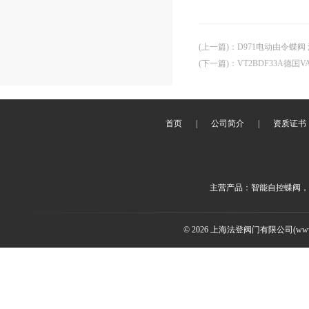
(上一篇)
：
D971电动由令蝶阀
(下一篇)
：
VT2BDF33A德
首页
|
公司简介
|
资质证书
主营产品：智能自控蝶阀，
© 2026 上海法登阀门有限公司(www.v