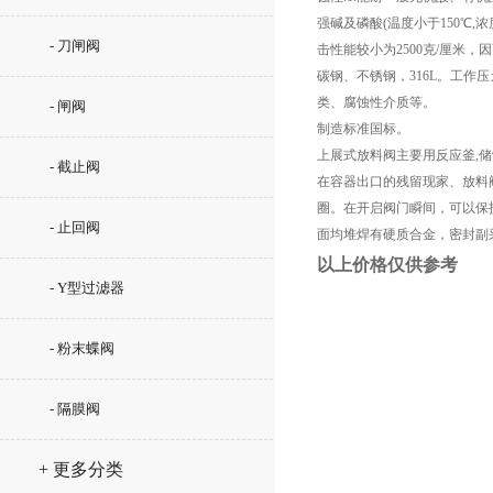
强碱及磷酸(温度小于150℃,
- 刀闸阀
击性能较小为2500克/厘米
碳钢、不锈钢，316L。工作压カ：
类、腐蚀性介质等。
- 闸阀
制造标准国标。
上展式放料阀主要用反应釜,
- 截止阀
在容器出口的残留现家、放料
圈。在开启阀门瞬间，可以保护
- 止回阀
面均堆焊有硬质合金，密封副
以上价格仅供参考
- Y型过滤器
- 粉末蝶阀
- 隔膜阀
+ 更多分类