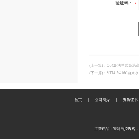
验证码：
(上一篇)
：
Q642F法兰式高
(下一篇)
：
VTJ41W-16C
首页
|
公司简介
|
资质证书
主营产品：智能自控蝶阀，