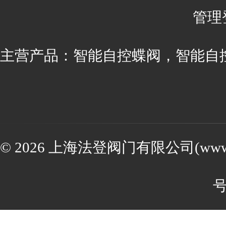
管理
主营产品：智能自控蝶阀，智能自
© 2026 上海法登阀门有限公司(www.va
号