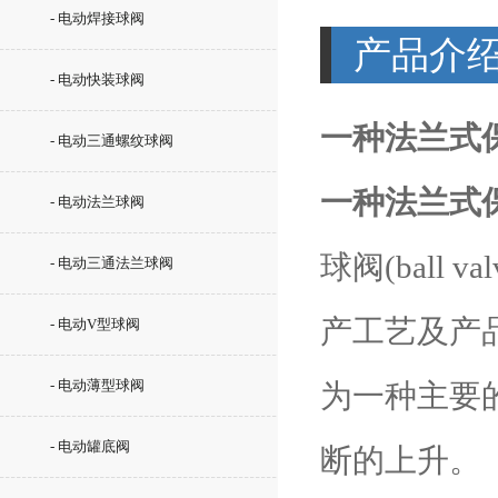
- 电动焊接球阀
产品介
- 电动快装球阀
一种法兰式
- 电动三通螺纹球阀
一种法兰式
- 电动法兰球阀
球阀(ball
- 电动三通法兰球阀
产工艺及产
- 电动V型球阀
- 电动薄型球阀
为一种主要
- 电动罐底阀
断的上升。