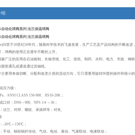
介绍
EN自动化球阀系列 法兰保温球阀
EN自动化球阀系列 法兰保温球阀
l valve)问世于20世纪50年代，随着科学技术的飞速发展，生产工艺及产品结构的不
家，球阀的使用正在逐年不断的上升。
阀被广泛的应用在石油炼制、长输管线、化工、造纸、制药、水利、电力、市政、钢铁
有圆形通孔或通道通过其轴线。
中主要用来做切断、分配和改变介质的流动方向，它只需要用旋转90度的操作和很小的
力或压力级：
MPa、ANSI CLASS 150-900、JIS10-20K；
口径：DN6～900、NPS 1/4 ～36；
式：法兰、对焊、螺纹、承插焊等；对夹,
等
-20℃～150℃；
式：手动、蜗轮蜗杆传动、气动、电动、液动、气液联动、电液联动；