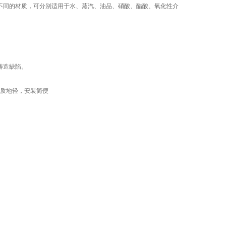
双相钢陶瓷等选用不同的材质，可分别适用于水、蒸汽、油品、硝酸、醋酸、氧化性介
铸造缺陷。
质地轻，安装简便