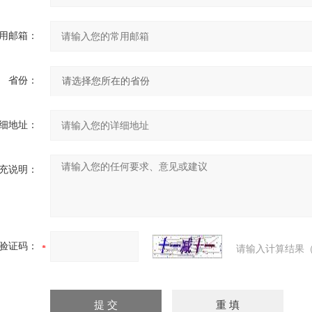
用邮箱：
省份：
细地址：
充说明：
验证码：
请输入计算结果（