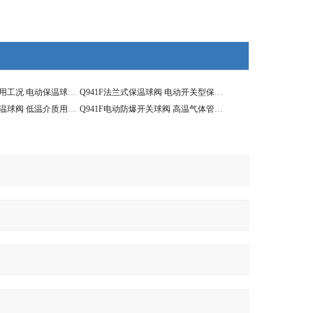
Q941F保温球阀适用工况 电动保温球阀规格参数
Q941F法兰式保温球阀 电动开关型保温球阀资料
Q941F电动法兰保温球阀 低温介质用法兰球阀
Q941F电动防爆开关球阀 高温气体管道配套阀门