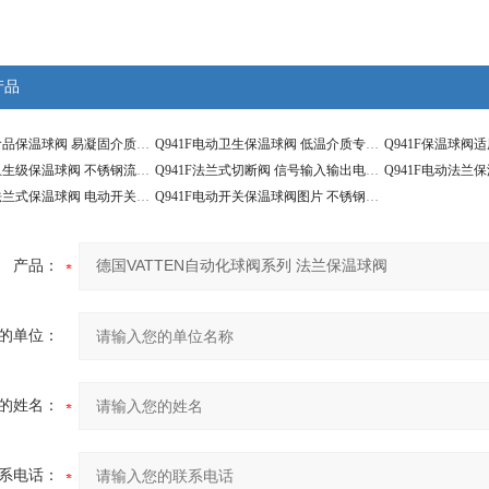
产品
Q941F电动食品保温球阀 易凝固介质专用球阀
Q941F电动卫生保温球阀 低温介质专用球阀
Q941F电动卫生级保温球阀 不锈钢流体球阀
Q941F法兰式切断阀 信号输入输出电动调节球阀
Q941F一种法兰式保温球阀 电动开关型保温 球阀
Q941F电动开关保温球阀图片 不锈钢法兰球阀
产品：
的单位：
的姓名：
系电话：