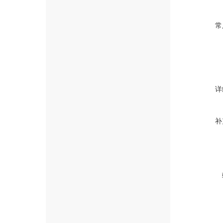
常
详
补