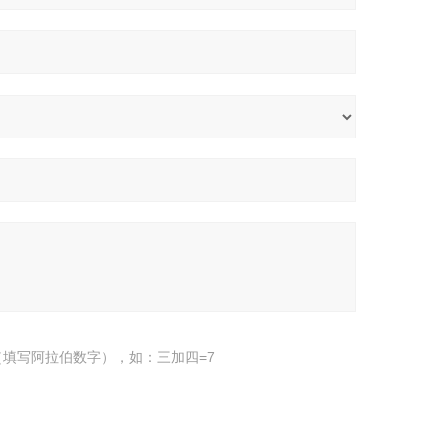
填写阿拉伯数字），如：三加四=7