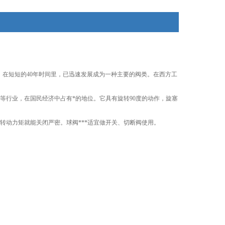
断改进，在短短的40年时间里，已迅速发展成为一种主要的阀类。在西方工
等行业，在国民经济中占有*的地位。它具有旋转90度的动作，旋塞
转动力矩就能关闭严密。球阀***适宜做开关、切断阀使用。