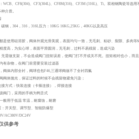
WCB、CF8(304)、CF3(304L)、CF8M(316)、CF3M (316L)、Ti。
多种介质。
阀
钢，304，316，316L压力：10KG 16KG,25KG，40KG以及高压
造都是使用硅溶胶，阀体外观光滑美观，表面均匀一致，无毛刺、粘砂、裂隙、多肉等
工精度高，为实心球，表面平滑圆润，无毛刺，过料不易残留，造成污染
，无需做支架，不会造成阀门扭矩误差，使阀门打不开或关不死。扭矩相对也小，而且
道内有杂物，在阀门前需要安装过滤器
，阀体内部全衬，阀球也包F46,三通球阀做不了全衬四氟
球阀阀体抛光，保证过料的时候不会残留物避免污染；
连接方式：快装连接（卡箍连接），焊接连接
生级阀门，采用的手柄为鸭舌式
一般用于低温 常温，耐腐蚀，耐磨
置：开关型、调节型、智能防爆型
V/AC380V/DC24V
仅供参考