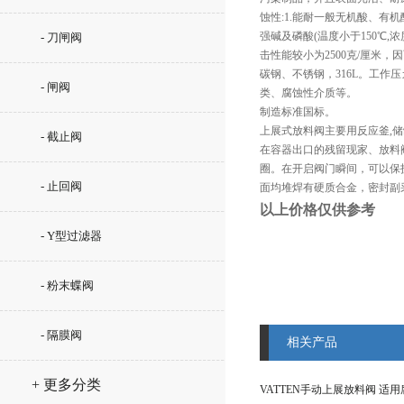
蚀性:1.能耐一般无机酸、有机
强碱及磷酸(温度小于150℃,
- 刀闸阀
击性能较小为2500克/厘米
碳钢、不锈钢，316L。工作压カ：
- 闸阀
类、腐蚀性介质等。
制造标准国标。
上展式放料阀主要用反应釜,
- 截止阀
在容器出口的残留现家、放料
圈。在开启阀门瞬间，可以保护
- 止回阀
面均堆焊有硬质合金，密封副
以上价格仅供参考
- Y型过滤器
- 粉末蝶阀
- 隔膜阀
相关产品
+ 更多分类