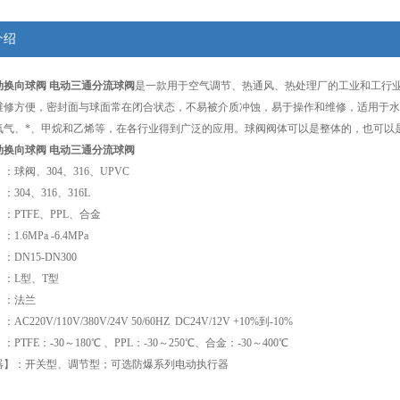
介绍
动换向球阀 电动三通分流球阀
是一款用于空气调节、热通风、热处理厂的工业和工行
维修方便，密封面与球面常在闭合状态，不易被介质冲蚀，易于操作和维修，适用于水
氧气、*、甲烷和乙烯等，在各行业得到广泛的应用。球阀阀体可以是整体的，也可以
动换向球阀 电动三通分流球阀
球阀、304、316、UPVC
304、316、316L
：PTFE、PPL、合金
.6MPa -6.4MPa
DN15-DN300
：L型、T型
】：法兰
220V/110V/380V/24V 50/60HZ DC24V/12V +10%到-10%
TFE：-30～180℃ 、PPL：-30～250℃、合金：-30～400℃
器】：开关型、调节型；可选防爆系列电动执行器