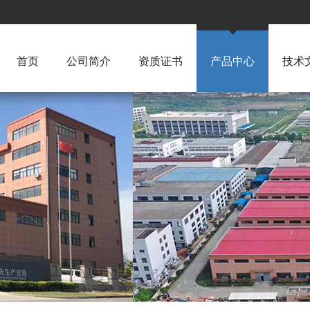
首页
公司简介
资质证书
产品中心
技术