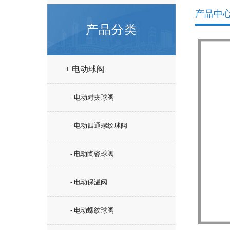
产品中
产品分类
+ 电动球阀
- 电动对夹球阀
- 电动四通螺纹球阀
- 电动陶瓷球阀
- 电动保温阀
- 电动螺纹球阀