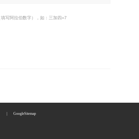
填写阿拉伯数字），如：三加四=7
们
|
GoogleSitemap