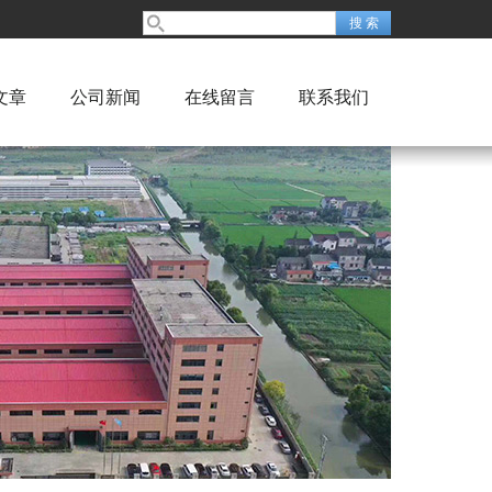
文章
公司新闻
在线留言
联系我们