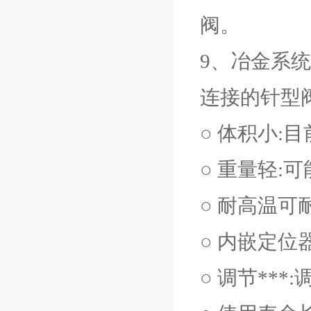
阀。
9、冶金系
连接的针型
○ 体积小:
○ 重量轻
○ 耐高温可耐
○ 内嵌定位
○ 调节**