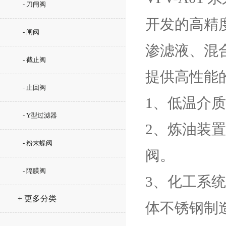
- 刀闸阀
开发的高精
- 闸阀
渗滤液、混合
- 截止阀
提供高性能
- 止回阀
1、低温介
- Y型过滤器
2、炼油装
- 粉末蝶阀
阀。
- 隔膜阀
3、化工系
+ 更多分类
体不锈钢制