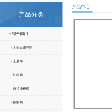
产品中心
产品分类
+ 综合阀门
- 无头三通球阀
- 上展阀
- 卸料阀
- 自控插板阀
- 控制阀