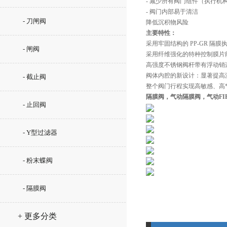
- 减少所有阀门组件（执行机
- 阀门内部易于清洁
- 刀闸阀
降低沉积物风险
主要特性：
采用牢固结构的 PP-GR 
- 闸阀
采用纤维强化的特种控制膜片能
高强度不锈钢阀杆带有浮动销
阀体内腔的新设计：显著提高
- 截止阀
整个阀门行程实现高敏感、高*
隔膜阀，气动隔膜阀，气动FI
- 止回阀
- Y型过滤器
- 粉末蝶阀
- 隔膜阀
+ 更多分类