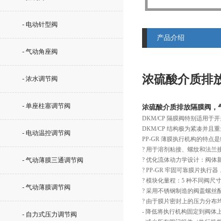
- 电动针型阀
产品介绍
- 气动角座阀
浓硫酸介质排
- 浓水调节阀
- 单座柱塞调节阀
浓硫酸介质排放隔膜阀，
DKM/CP 隔膜阀特别适
DKM/CP 结构极为紧凑并且
- 电动温控调节阀
PP-GR 薄膜执行机构的特
? 用于溶剂粘接、螺纹和法兰
- 气动薄膜三通调节阀
? 优化流体动力学设计：阀
? PP-GR 牢固可靠膜片执
? 模块化量程：5 种不同阀尺
- 气动薄膜调节阀
? 采用不锈钢制造的阀盖螺丝
? 由于膜片密封上的压力分布
- 降低将执行机构固定到阀体
- 自力式压力调节阀