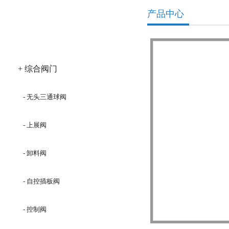
产品中心
产品分类
+ 综合阀门
- 无头三通球阀
- 上展阀
- 卸料阀
- 自控插板阀
- 控制阀