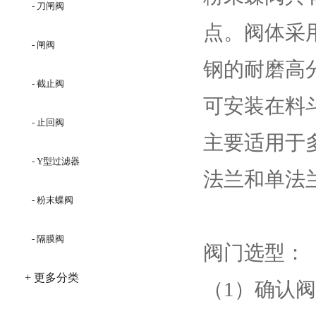
- 刀闸阀
点。阀体采
- 闸阀
钢的耐磨高
- 截止阀
可安装在料
- 止回阀
主要适用于
- Y型过滤器
法兰和单法
- 粉末蝶阀
- 隔膜阀
阀门选型：
+ 更多分类
（1）确认