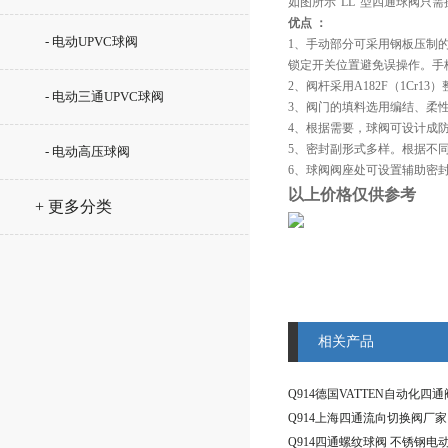
如图所示“LL"型四通球阀
优点 ：
- 电动UPVC球阀
1、手动部分可采用钢板压制
锁定开关位置避免误操作。手
2、阀杆采用A182F（1C
- 电动三通UPVC球阀
3、阀门的填料选用编结、柔
4、根据需要，球阀可设计成
5、密封副形式多样。根据不同
- 电动高压球阀
6、球阀阀座处可设置辅助密
以上价格仅供参考
+ 更多分类
相关产品